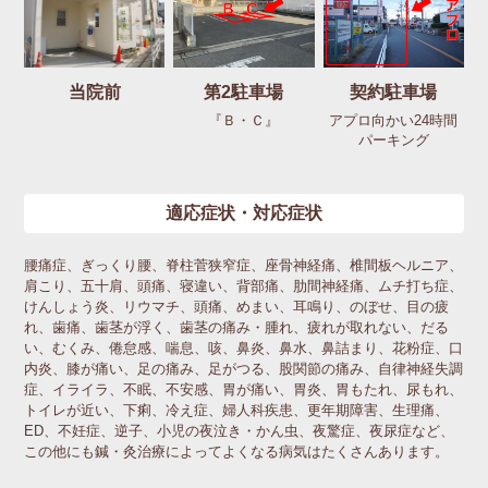
当院前
第2駐車場
契約駐車場
『Ｂ・Ｃ』
アプロ向かい24時間
パーキング
適応症状・対応症状
腰痛症、ぎっくり腰、脊柱菅狭窄症、座骨神経痛、椎間板ヘルニア、
肩こり、五十肩、頭痛、寝違い、背部痛、肋間神経痛、ムチ打ち症、
けんしょう炎、リウマチ、頭痛、めまい、耳鳴り、のぼせ、目の疲
れ、歯痛、歯茎が浮く、歯茎の痛み・腫れ、疲れが取れない、だる
い、むくみ、倦怠感、喘息、咳、鼻炎、鼻水、鼻詰まり、花粉症、口
内炎、膝が痛い、足の痛み、足がつる、股関節の痛み、自律神経失調
症、イライラ、不眠、不安感、胃が痛い、胃炎、胃もたれ、尿もれ、
トイレが近い、下痢、冷え症、婦人科疾患、更年期障害、生理痛、
ED、不妊症、逆子、小児の夜泣き・かん虫、夜驚症、夜尿症など、
この他にも鍼・灸治療によってよくなる病気はたくさんあります。