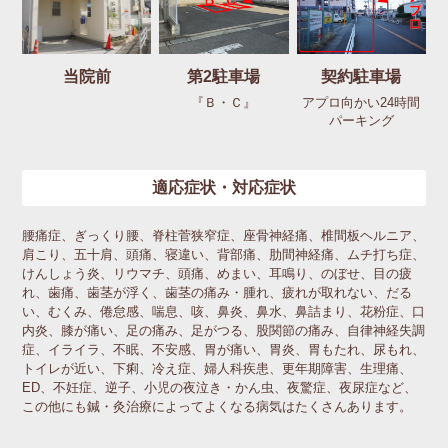
当院前
第2駐車場
契約駐車場
『Ｂ・Ｃ』
アプロ向かい24時間
パーキング
適応症状・対応症状
腰痛症、ぎっくり腰、脊柱菅狭窄症、座骨神経痛、椎間板ヘルニア、
肩こり、五十肩、頭痛、寝違い、背部痛、肋間神経痛、ムチ打ち症、
けんしょう炎、リウマチ、頭痛、めまい、耳鳴り、のぼせ、目の疲
れ、歯痛、歯茎が浮く、歯茎の痛み・腫れ、疲れが取れない、だる
い、むくみ、倦怠感、喘息、咳、鼻炎、鼻水、鼻詰まり、花粉症、口
内炎、膝が痛い、足の痛み、足がつる、股関節の痛み、自律神経失調
症、イライラ、不眠、不安感、胃が痛い、胃炎、胃もたれ、尿もれ、
トイレが近い、下痢、冷え症、婦人科疾患、更年期障害、生理痛、
ED、不妊症、逆子、小児の夜泣き・かん虫、夜驚症、夜尿症など、
この他にも鍼・灸治療によってよくなる病気はたくさんあります。