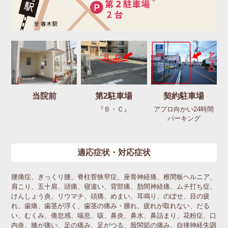
当院前
第2駐車場
契約駐車場
『Ｂ・Ｃ』
アプロ向かい24時間
パーキング
適応症状・対応症状
腰痛症、ぎっくり腰、脊柱菅狭窄症、座骨神経痛、椎間板ヘルニア、
肩こり、五十肩、頭痛、寝違い、背部痛、肋間神経痛、ムチ打ち症、
けんしょう炎、リウマチ、頭痛、めまい、耳鳴り、のぼせ、目の疲
れ、歯痛、歯茎が浮く、歯茎の痛み・腫れ、疲れが取れない、だる
い、むくみ、倦怠感、喘息、咳、鼻炎、鼻水、鼻詰まり、花粉症、口
内炎、膝が痛い、足の痛み、足がつる、股関節の痛み、自律神経失調