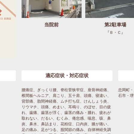
当院前
第2駐車場
『Ｂ・Ｃ』
適応症状・対応症状
腰痛症、ぎっくり腰、脊柱菅狭窄症、座骨神経痛、
忠岡町・
椎間板ヘルニア、肩こり、五十肩、頭痛、寝違い、
石市・堺
背部痛、肋間神経痛、ムチ打ち症、けんしょう炎、
リウマチ、頭痛、めまい、耳鳴り、のぼせ、目の疲
れ、歯痛、歯茎が浮く、歯茎の痛み・腫れ、疲れが
取れない、だるい、むくみ、倦怠感、喘息、咳、鼻
炎、鼻水、鼻詰まり、花粉症、口内炎、膝が痛い、
足の痛み、足がつる、股関節の痛み、自律神経失調