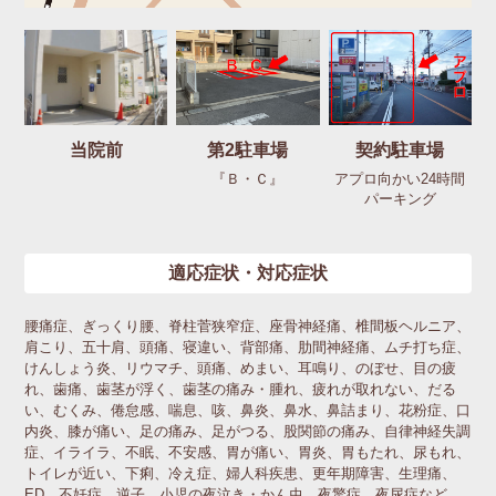
当院前
第2駐車場
契約駐車場
『Ｂ・Ｃ』
アプロ向かい24時間
パーキング
適応症状・対応症状
腰痛症、ぎっくり腰、脊柱菅狭窄症、座骨神経痛、椎間板ヘルニア、
肩こり、五十肩、頭痛、寝違い、背部痛、肋間神経痛、ムチ打ち症、
けんしょう炎、リウマチ、頭痛、めまい、耳鳴り、のぼせ、目の疲
れ、歯痛、歯茎が浮く、歯茎の痛み・腫れ、疲れが取れない、だる
い、むくみ、倦怠感、喘息、咳、鼻炎、鼻水、鼻詰まり、花粉症、口
内炎、膝が痛い、足の痛み、足がつる、股関節の痛み、自律神経失調
症、イライラ、不眠、不安感、胃が痛い、胃炎、胃もたれ、尿もれ、
トイレが近い、下痢、冷え症、婦人科疾患、更年期障害、生理痛、
ED、不妊症、逆子、小児の夜泣き・かん虫、夜驚症、夜尿症など、