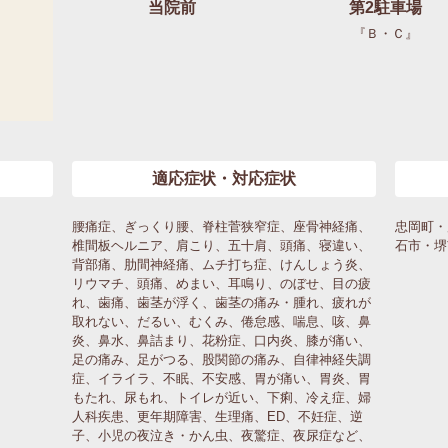
当院前
第2駐車場
『Ｂ・Ｃ』
適応症状・対応症状
腰痛症、ぎっくり腰、脊柱菅狭窄症、座骨神経痛、
忠岡町・
椎間板ヘルニア、肩こり、五十肩、頭痛、寝違い、
石市・堺
背部痛、肋間神経痛、ムチ打ち症、けんしょう炎、
リウマチ、頭痛、めまい、耳鳴り、のぼせ、目の疲
れ、歯痛、歯茎が浮く、歯茎の痛み・腫れ、疲れが
取れない、だるい、むくみ、倦怠感、喘息、咳、鼻
炎、鼻水、鼻詰まり、花粉症、口内炎、膝が痛い、
足の痛み、足がつる、股関節の痛み、自律神経失調
症、イライラ、不眠、不安感、胃が痛い、胃炎、胃
もたれ、尿もれ、トイレが近い、下痢、冷え症、婦
人科疾患、更年期障害、生理痛、ED、不妊症、逆
子、小児の夜泣き・かん虫、夜驚症、夜尿症など、