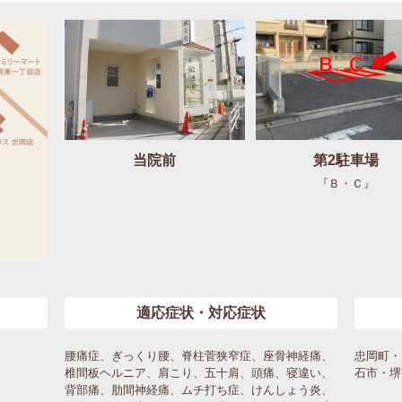
当院前
第2駐車場
『Ｂ・Ｃ』
適応症状・対応症状
腰痛症、ぎっくり腰、脊柱菅狭窄症、座骨神経痛、
忠岡町・
椎間板ヘルニア、肩こり、五十肩、頭痛、寝違い、
石市・堺
背部痛、肋間神経痛、ムチ打ち症、けんしょう炎、