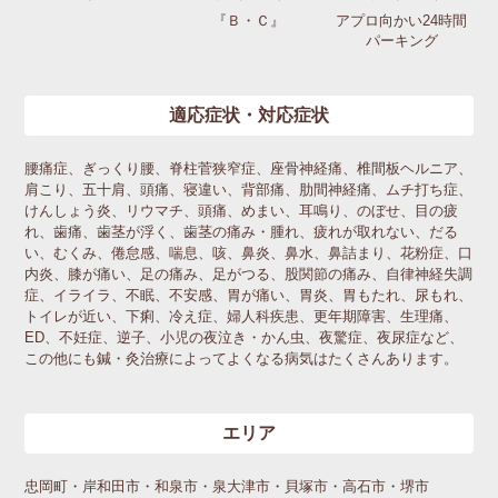
『Ｂ・Ｃ』
アプロ向かい24時間
パーキング
適応症状・対応症状
腰痛症、ぎっくり腰、脊柱菅狭窄症、座骨神経痛、椎間板ヘルニア、
肩こり、五十肩、頭痛、寝違い、背部痛、肋間神経痛、ムチ打ち症、
けんしょう炎、リウマチ、頭痛、めまい、耳鳴り、のぼせ、目の疲
れ、歯痛、歯茎が浮く、歯茎の痛み・腫れ、疲れが取れない、だる
い、むくみ、倦怠感、喘息、咳、鼻炎、鼻水、鼻詰まり、花粉症、口
内炎、膝が痛い、足の痛み、足がつる、股関節の痛み、自律神経失調
症、イライラ、不眠、不安感、胃が痛い、胃炎、胃もたれ、尿もれ、
トイレが近い、下痢、冷え症、婦人科疾患、更年期障害、生理痛、
ED、不妊症、逆子、小児の夜泣き・かん虫、夜驚症、夜尿症など、
この他にも鍼・灸治療によってよくなる病気はたくさんあります。
エリア
忠岡町・岸和田市・和泉市・泉大津市・貝塚市・高石市・堺市