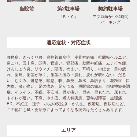
当院前
第2駐車場
契約駐車場
『Ｂ・Ｃ』
アプロ向かい24時間
パーキング
適応症状・対応症状
腰痛症、ぎっくり腰、脊柱菅狭窄症、座骨神経痛、椎間板ヘルニア、
肩こり、五十肩、頭痛、寝違い、背部痛、肋間神経痛、ムチ打ち症、
けんしょう炎、リウマチ、頭痛、めまい、耳鳴り、のぼせ、目の疲
れ、歯痛、歯茎が浮く、歯茎の痛み・腫れ、疲れが取れない、だる
い、むくみ、倦怠感、喘息、咳、鼻炎、鼻水、鼻詰まり、花粉症、口
内炎、膝が痛い、足の痛み、足がつる、股関節の痛み、自律神経失調
症、イライラ、不眠、不安感、胃が痛い、胃炎、胃もたれ、尿もれ、
トイレが近い、下痢、冷え症、婦人科疾患、更年期障害、生理痛、
ED、不妊症、逆子、小児の夜泣き・かん虫、夜驚症、夜尿症など、
この他にも鍼・灸治療によってよくなる病気はたくさんあります。
エリア